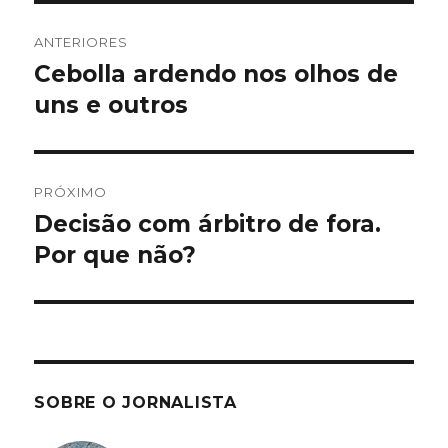
Navegação
ANTERIORES
de
Cebolla ardendo nos olhos de
Post
anterior:
uns e outros
Post
PRÓXIMO
Decisão com árbitro de fora.
Próximo
post:
Por que não?
SOBRE O JORNALISTA