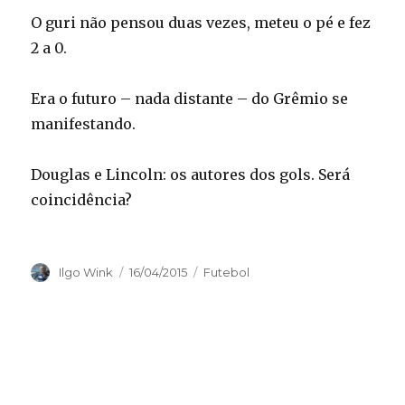
O guri não pensou duas vezes, meteu o pé e fez
2 a 0.
Era o futuro – nada distante – do Grêmio se
manifestando.
Douglas e Lincoln: os autores dos gols. Será
coincidência?
Autor
Publicado
Categorias
Ilgo Wink
16/04/2015
Futebol
em