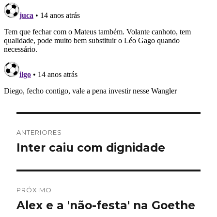
Navegação
ANTERIORES
de
Inter caiu com dignidade
Post
anterior:
Post
PRÓXIMO
Alex e a 'não-festa' na Goethe
Próximo