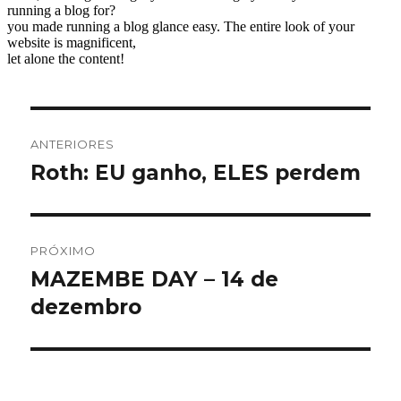
Navegação
ANTERIORES
de
Roth: EU ganho, ELES perdem
Post
anterior:
Post
PRÓXIMO
MAZEMBE DAY – 14 de
Próximo
post:
dezembro