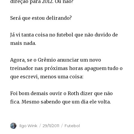
direção para 2012. Ou não?
Será que estou delirando?
Já vi tanta coisa no futebol que não duvido de
mais nada.
Agora, se o Grêmio anunciar um novo
treinador nas próximas horas apaguem tudo o
que escrevi, menos uma coisa:
Foi bom demais ouvir o Roth dizer que não
fica. Mesmo sabendo que um dia ele volta.
Autor
Publicado
Categorias
Ilgo Wink
29/11/2011
Futebol
em