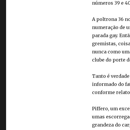
números 39 e 40
A poltrona 36 n
numeração de um
parada gay. Entã
gremistas, coisa
nunca como uma 
clube do porte d
Tanto é verdade
informado do fat
conforme relato
Piffero, um exce
umas escorregad
grandeza do car