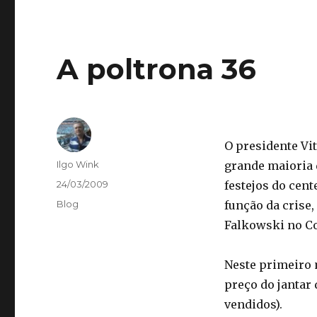
A poltrona 36
O presidente Vit
Autor
Ilgo Wink
grande maioria 
Publicado
24/03/2009
festejos do cent
em
Categorias
Blog
função da crise
Falkowski no Co
Neste primeiro 
preço do jantar
vendidos).