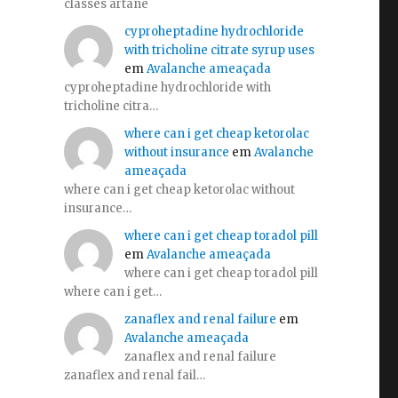
classes artane
cyproheptadine hydrochloride
with tricholine citrate syrup uses
em
Avalanche ameaçada
cyproheptadine hydrochloride with
tricholine citra…
where can i get cheap ketorolac
without insurance
em
Avalanche
ameaçada
where can i get cheap ketorolac without
insurance…
where can i get cheap toradol pill
em
Avalanche ameaçada
where can i get cheap toradol pill
where can i get…
zanaflex and renal failure
em
Avalanche ameaçada
zanaflex and renal failure
zanaflex and renal fail…