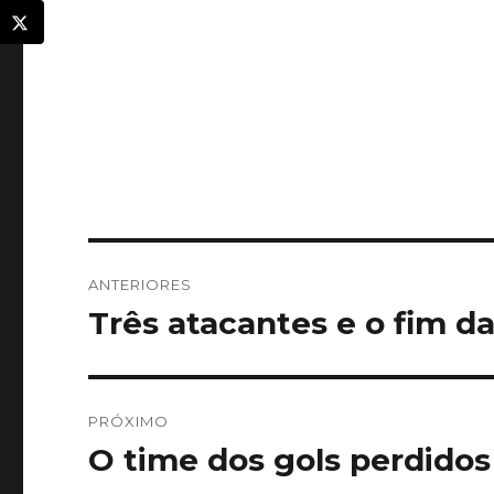
Navegação
ANTERIORES
de
Três atacantes e o fim da
Post
anterior:
Post
PRÓXIMO
O time dos gols perdidos
Próximo
post: