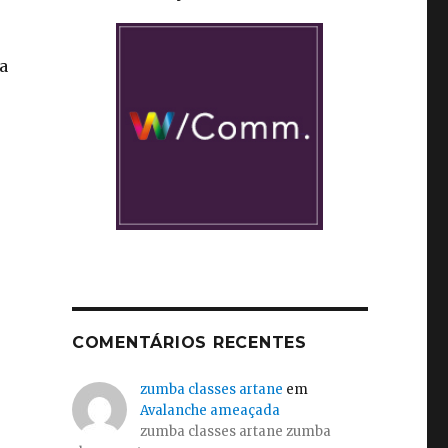
a
s
COMENTÁRIOS RECENTES
zumba classes artane
em
Avalanche ameaçada
zumba classes artane zumba