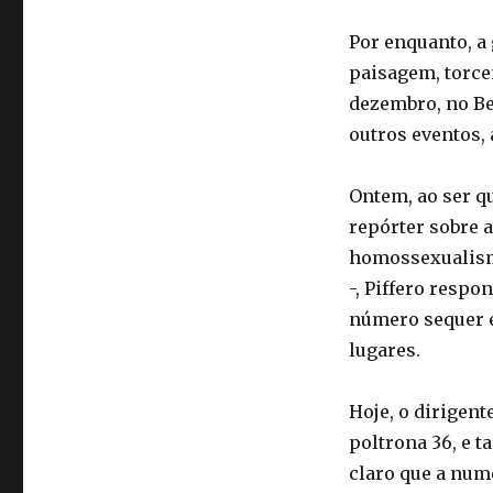
Por enquanto, a
paisagem, torce
dezembro, no Be
outros eventos,
Ontem, ao ser q
repórter sobre a
homossexualismo
-, Piffero resp
número sequer e
lugares.
Hoje, o dirigent
poltrona 36, e t
claro que a num